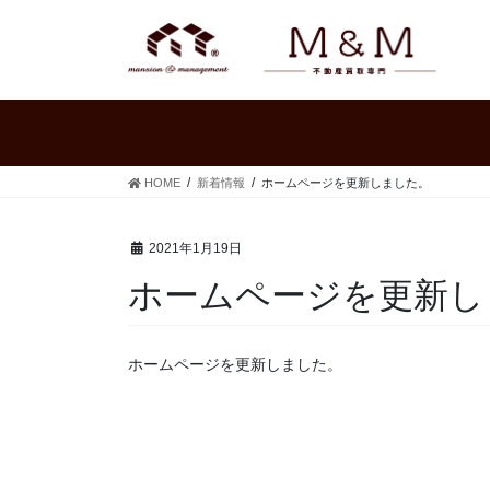
コ
ナ
ン
ビ
テ
ゲ
ン
ー
ツ
シ
へ
ョ
ス
ン
キ
に
HOME
新着情報
ホームページを更新しました。
ッ
移
プ
動
2021年1月19日
ホームページを更新し
ホームページを更新しました。